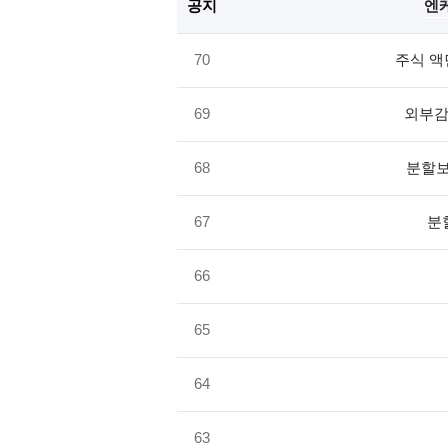
공지
엔케
70
주식 액
69
외부감
68
분할보
67
분
66
65
64
63