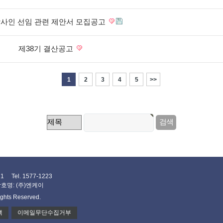
사인 선임 관련 제안서 모집공고
제38기 결산공고
1
2
3
4
5
>>
el. 1577-1223
호명: (주)엔케이
ights Reserved.
책
이메일무단수집거부