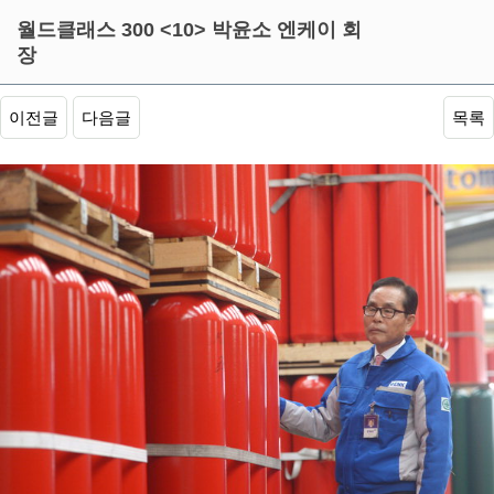
ceo갤러리
월드클래스 300 <10> 박윤소 엔케이 회
장
이전글
다음글
목록