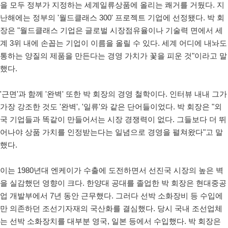
을 모두 정부가 지정하는 세계일류상품에 올리는 쾌거를 거뒀다. 지
난해에는 정부의 '월드클래스 300' 프로젝트 기업에 선정됐다. 박 회
장은 "월드클래스 기업은 글로벌 시장점유율이나 기술력 면에서 세
계 3위 내에 손꼽는 기업이 이름을 올릴 수 있다. 세계 어디에 내놔도
통하는 양질의 제품을 만든다는 경영 가치가 꽃을 피운 것"이라고 말
했다.
'근면'과 함께 '완벽' 또한 박 회장의 경영 철학이다. 인터뷰 내내 그가
가장 강조한 것도 '완벽', '일류'와 같은 단어들이었다. 박 회장은 "외
국 기업들과 똑같이 만들어서는 시장 경쟁력이 없다. 그들보다 더 뛰
어나야 상품 가치를 인정받는다는 일념으로 경영을 펼쳐왔다"고 말
했다.
이는 1980년대 엔케이가 수출에 도전하면서 선진국 시장의 높은 벽
을 실감했던 영향이 크다. 한양대 공대를 졸업한 박 회장은 현대중공
업 개발부에서 7년 동안 근무했다. 그러다 선박 소화장비 등 수입에
만 의존하던 조선기자재의 국산화를 결심했다. 당시 국내 조선업체
는 선박 소화장치를 대부분 영국, 일본 등에서 수입했다. 박 회장은