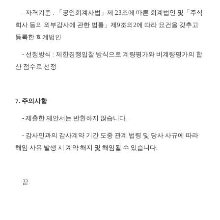
-
자격기준
:
「공인회계사법」제
23
조에 따른 회계법인 및「주식
회사 등의 외부감사에 관한
법률」제
9
조의
2
에 따라 요건을 갖추고
등록한 회계법인
-
선정방식
:
제한경쟁입찰 방식으로 계량평가와 비계량평가의 합
산 점수로 선정
7.
주의사항
-
제출한 제안서는 반환하지 않습니다
.
-
감사인과의 감사계약 기간 도중 관계 법령 및 당사 사규에 따라
해임 사유 발생 시 계약 해
지 및 해임될 수 있습니다
.
끝
.