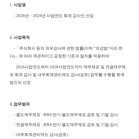
1.
사업명
- 2026
년
~ 2028
년 사업연도 회계 감사인 선임
2.
사업목적
-
「주식회사 등의 외부감사에 관한 법률
(
이하 “외감법”이라 한
다
)
」에 따라 객관적이고 공정한
기준과 절차를 적용하여
2026
사업연도부터
2028
사업연도까지 재무제표 및 연결재무제
표 회
계 감사 및 내부회계관리제도 감사
(
검토
)
업무를 수행할 회계
법인의 선정
3.
업무범위
-
별도재무제표
: IFRS
반기 별도재무제표 검토 및 기말 감사
-
연결재무제표
: IFRS
반기 별도재무제표 검토 및 기말 감사
-
내부회계관리제도 감사
(
검토
)